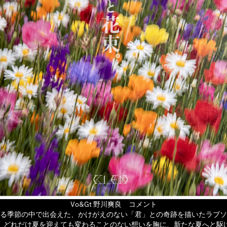
Vo&Gt 野川爽良 コメント
る季節の中で出会えた、かけがえのない「君」との奇跡を描いたラブソ
。どれだけ夏を迎えても変わることのない想いを胸に、新たな夏へと駆