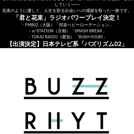
していく――
花束のように優しく、人生を彩る出会いへの感謝を歌った一曲です。
「君と花束」ラジオパワープレイ決定！
・FM802（大阪）「邦楽ヘビーローテーション」
・α-STATION（京都）「SMASH BREAK」
・TOKAI RADIO（愛知）「RUSH HOUR!」
【出演決定】日本テレビ系「バズリズム02」