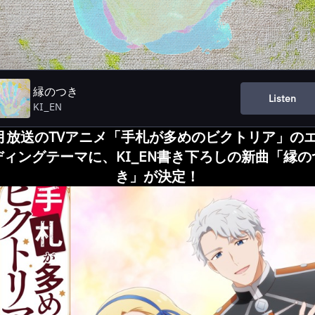
縁のつき
Listen
KI_EN
月放送のTVアニメ「手札が多めのビクトリア」の
ディングテーマに、KI_EN書き下ろしの新曲「縁の
き」が決定！