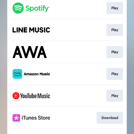
Play
Play
Play
Play
Play
Download